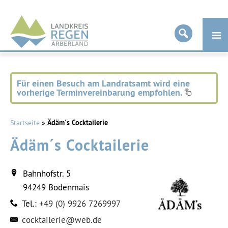
Landkreis
Regen
Für einen Besuch am Landratsamt wird eine
vorherige Terminvereinbarung empfohlen.
Startseite
»
Ädäm´s Cocktailerie
Ädäm´s Cocktailerie
Bahnhofstr. 5
94249
Bodenmais
Tel.:
+49 (0) 9926 7269997
cocktailerie@web.de