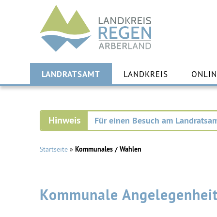
Landkreis
Regen
Zu
Inha
LANDRATSAMT
LANDKREIS
ONLI
spr
Für einen Besuch am Landratsam
Startseite
»
Kommunales / Wahlen
Kommunale Angelegenhei