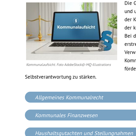
Die G
und 
der K
der 
Bei 
erstr
Verwa
Kommu
Kommunalaufsicht. Foto AdobeStock©-MQ-Illustrations
förde
Selbstverantwortung zu stärken.
Allgemeines Kommunalrecht
Kommunales Finanzwesen
Haushaltsgutachten und Stellungnahmen