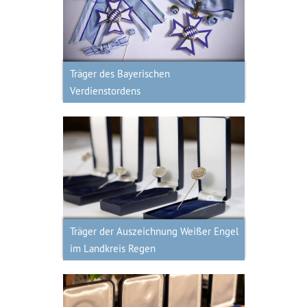
Träger des Bayerischen
Verdienstordens
Träger des Bayerischen
Verdienstordens
Träger der Auszeichnung Weißer
Engel im Landkreis Regen
Träger der Auszeichnung Weißer Engel
im Landkreis Regen