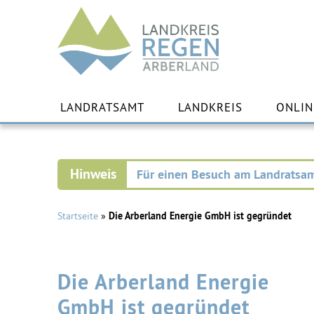
Landkreis
Regen
Zu
Inha
LANDRATSAMT
LANDKREIS
ONLIN
spr
Für einen Besuch am Landratsam
Startseite
»
Die Arberland Energie GmbH ist gegründet
Die Arberland Energie
GmbH ist gegründet