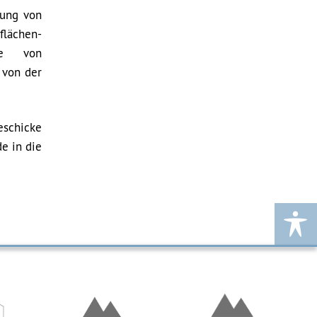
zung von
flächen-
de von
 von der
eschicke
e in die