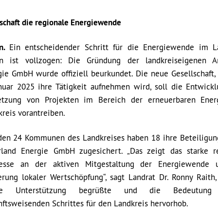
lschaft die regionale Energiewende
n.
Ein entscheidender Schritt für die Energiewende im L
n ist vollzogen: Die Gründung der landkreiseigenen Ar
gie GmbH wurde offiziell beurkundet. Die neue Gesellschaft,
anuar 2025 ihre Tätigkeit aufnehmen wird, soll die Entwick
tzung von Projekten im Bereich der erneuerbaren Ener
reis vorantreiben.
den 24 Kommunen des Landkreises haben 18 ihre Beteiligun
rland Energie GmbH zugesichert. „Das zeigt das starke r
resse an der aktiven Mitgestaltung der Energiewende 
erung lokaler Wertschöpfung“, sagt Landrat Dr. Ronny Raith,
ite Unterstützung begrüßte und die Bedeutung 
ftsweisenden Schrittes für den Landkreis hervorhob.