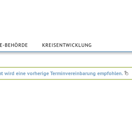
m
lt
E-BEHÖRDE
KREISENTWICKLUNG
ingen
t wird eine vorherige Terminvereinbarung empfohlen.