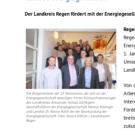
Der Landkreis Regen fördert mit der Energiegesel
Rege
Rege
Ener
1. J
Umse
Landk
Von 
Arbe
Die Bürgermeister der 18 Kommunen, die sich an der
Energiegesellschaft beteiligen hinter Klimaschutzmanager
Inte
des Landkreises Alexander Achatz, künftigem
Geschäftsführer der Energiegesellschaft Markus Ritzinger
Förd
und Landrat Dr. Ronny Raith bei der Beurkundung der
Energiegesellschaft. Foto: Jessica Döhler / Landratsamt
bre
Regen
zukun