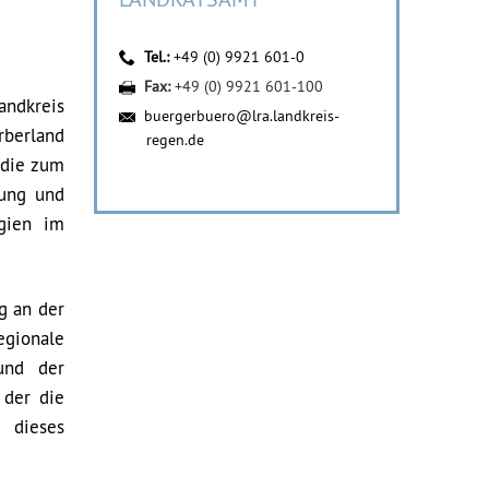
Tel.:
+49 (0) 9921 601-0
Fax:
+49 (0) 9921 601-100
andkreis
buergerbuero@lra.landkreis-
berland
regen.de
 die zum
lung und
gien im
g an der
egionale
und der
 der die
dieses