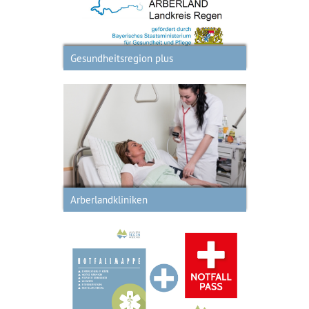
Prävention
Gesundheitsregion plus
Dienstleistungsvielfalt innovative
und medizinische Versorgung für
den Landkreis Regen
Arberlandkliniken
Hier finden Sie die Notfallmappe als
Download und den Notfallpass als
digitalen Antrag