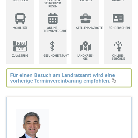
WEGWEISER
BEFAHREN
SOZIALES
BAUAMT
SCHWARZER
REGEN
MOBILITÄT
ONLINE-
STELLENANGEBOTE
FÜHRERSCHEIN
TERMINVERGABE
ZULASSUNG
GESUNDHEITSAMT
LANDKREIS-
ONLINE-
GIS
BEHÖRDE
Für einen Besuch am Landratsamt wird eine
vorherige Terminvereinbarung empfohlen.