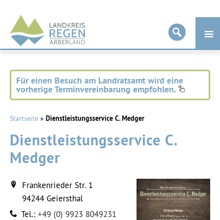
Landkreis
Regen
Für einen Besuch am Landratsamt wird eine
vorherige Terminvereinbarung empfohlen.
Startseite
»
Dienstleistungsservice C. Medger
Dienstleistungsservice C.
Medger
Frankenrieder Str. 1
94244
Geiersthal
Tel.:
+49 (0) 9923 8049231