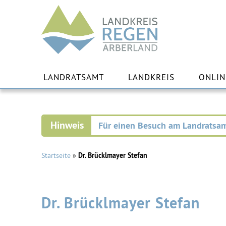
Landkreis
Regen
Zu
Inha
LANDRATSAMT
LANDKREIS
ONLIN
spr
Für einen Besuch am Landratsam
Startseite
»
Dr. Brücklmayer Stefan
Dr. Brücklmayer Stefan