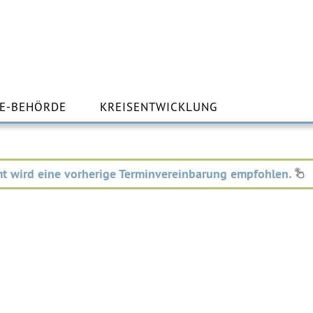
m
lt
E-BEHÖRDE
KREISENTWICKLUNG
ingen
t wird eine vorherige Terminvereinbarung empfohlen.