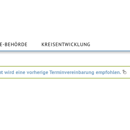
m
lt
E-BEHÖRDE
KREISENTWICKLUNG
ingen
t wird eine vorherige Terminvereinbarung empfohlen.