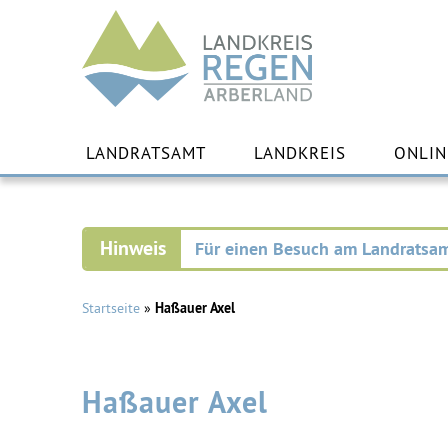
Landkreis
Regen
Zu
Inha
LANDRATSAMT
LANDKREIS
ONLIN
spr
Für einen Besuch am Landratsam
Startseite
»
Haßauer Axel
Haßauer Axel