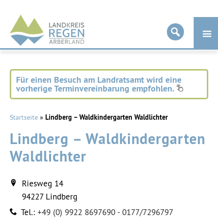
Landkreis
Regen
Für einen Besuch am Landratsamt wird eine
vorherige Terminvereinbarung empfohlen.
Startseite
»
Lindberg – Waldkindergarten Waldlichter
Lindberg – Waldkindergarten
Waldlichter
Riesweg 14
94227
Lindberg
Tel.:
+49 (0) 9922 8697690 - 0177/7296797