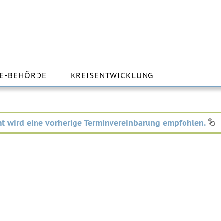
m
lt
E-BEHÖRDE
KREISENTWICKLUNG
ingen
t wird eine vorherige Terminvereinbarung empfohlen.