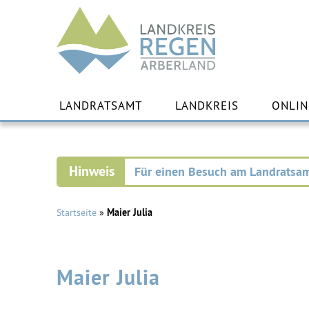
Landkreis
Regen
Zu
Inha
LANDRATSAMT
LANDKREIS
ONLIN
spr
Für einen Besuch am Landratsam
Startseite
»
Maier Julia
Maier Julia