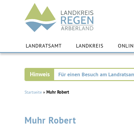
Landkreis
Regen
Zu
Inha
LANDRATSAMT
LANDKREIS
ONLIN
spr
Für einen Besuch am Landratsam
Startseite
»
Muhr Robert
Muhr Robert