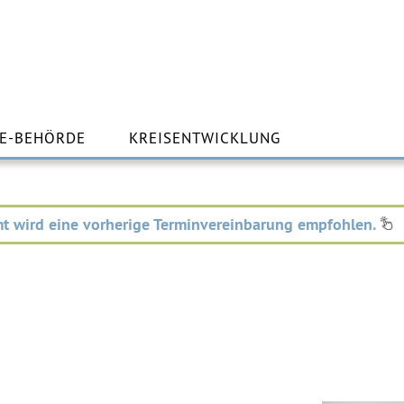
m
lt
E-BEHÖRDE
KREISENTWICKLUNG
ingen
t wird eine vorherige Terminvereinbarung empfohlen.