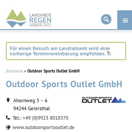
Landkreis
Regen
Für einen Besuch am Landratsamt wird eine
vorherige Terminvereinbarung empfohlen.
Startseite
»
Outdoor Sports Outlet GmbH
Outdoor Sports Outlet GmbH
Ahornweg 5 – 6
94244
Geiersthal
Tel.:
+49 (0)9923 8018370
www.outdoorsportsoutlet.de