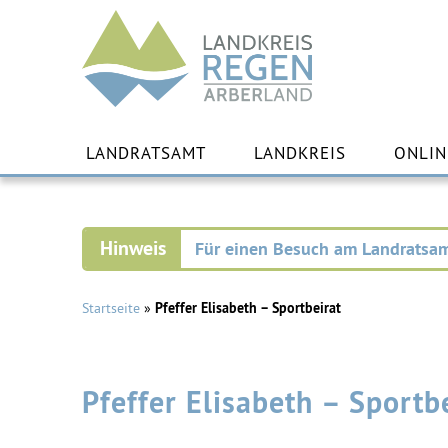
Landkreis
Regen
Zu
Inha
LANDRATSAMT
LANDKREIS
ONLIN
spr
Für einen Besuch am Landratsam
Startseite
»
Pfeffer Elisabeth – Sportbeirat
Pfeffer Elisabeth – Sportb