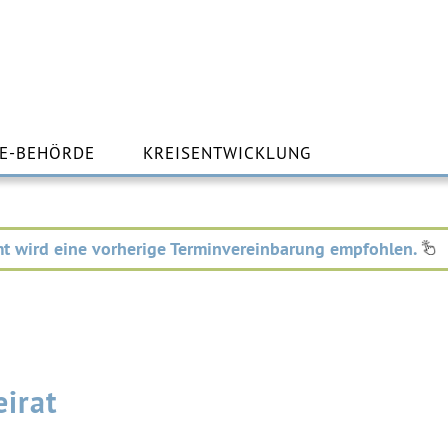
m
lt
E-BEHÖRDE
KREISENTWICKLUNG
ingen
t wird eine vorherige Terminvereinbarung empfohlen.
eirat