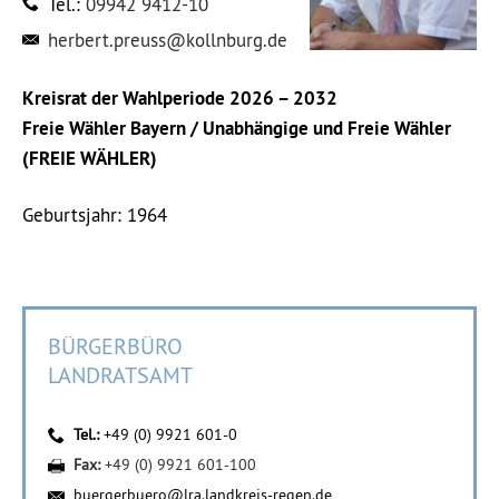
Tel.:
09942 9412-10
herbert.preuss@kollnburg.de
Kreisrat der Wahlperiode 2026 – 2032
Freie Wähler Bayern / Unabhängige und Freie Wähler
(FREIE WÄHLER)
Geburtsjahr: 1964
BÜRGERBÜRO
LANDRATSAMT
Tel.:
+49 (0) 9921 601-0
Fax:
+49 (0) 9921 601-100
buergerbuero@lra.landkreis-regen.de