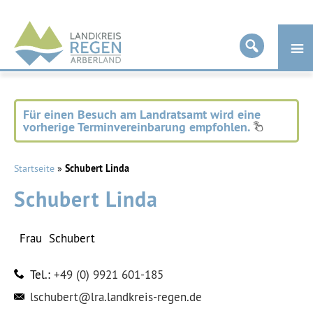
Landkreis
Regen
Für einen Besuch am Landratsamt wird eine
vorherige Terminvereinbarung empfohlen.
Startseite
»
Schubert Linda
Schubert Linda
Frau
Schubert
Tel.:
+49 (0) 9921 601-185
lschubert@lra.landkreis-regen.de