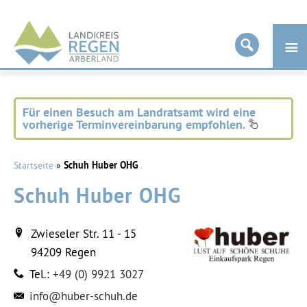
Landkreis
Regen
Für einen Besuch am Landratsamt wird eine
vorherige Terminvereinbarung empfohlen.
Startseite
»
Schuh Huber OHG
Schuh Huber OHG
Zwieseler Str. 11 - 15
94209
Regen
Tel.:
+49 (0) 9921 3027
info@huber-schuh.de