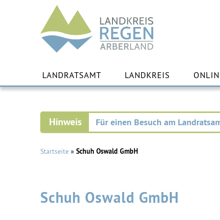
Landkreis
Regen
Zu
Inha
LANDRATSAMT
LANDKREIS
ONLIN
spr
Für einen Besuch am Landratsam
Startseite
»
Schuh Oswald GmbH
Schuh Oswald GmbH