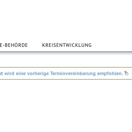
m
lt
E-BEHÖRDE
KREISENTWICKLUNG
ingen
t wird eine vorherige Terminvereinbarung empfohlen.