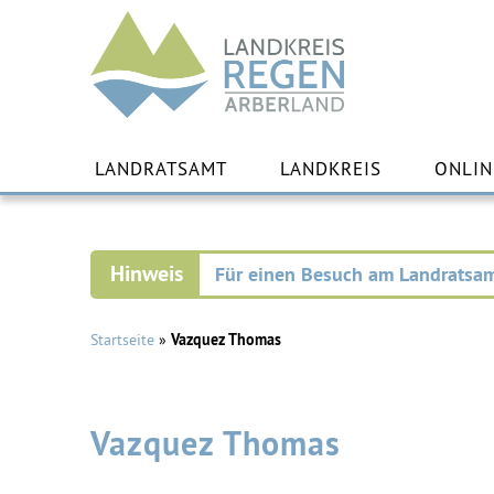
Landkreis
Regen
Zu
Inha
LANDRATSAMT
LANDKREIS
ONLIN
spr
Für einen Besuch am Landratsam
Startseite
»
Vazquez Thomas
Vazquez Thomas