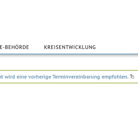
m
lt
E-BEHÖRDE
KREISENTWICKLUNG
ingen
t wird eine vorherige Terminvereinbarung empfohlen.