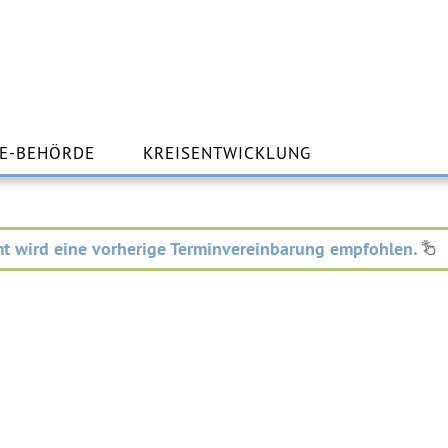
m
lt
E-BEHÖRDE
KREISENTWICKLUNG
ingen
t wird eine vorherige Terminvereinbarung empfohlen.