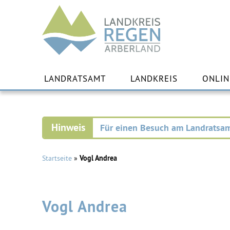
Landkreis
Regen
Zu
Inha
LANDRATSAMT
LANDKREIS
ONLIN
spr
Für einen Besuch am Landratsam
Startseite
»
Vogl Andrea
Vogl Andrea