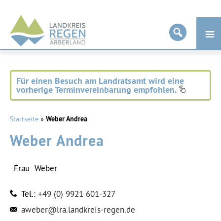
Landkreis
Regen
Für einen Besuch am Landratsamt wird eine
vorherige Terminvereinbarung empfohlen.
Startseite
»
Weber Andrea
Weber Andrea
Frau
Weber
Tel.:
+49 (0) 9921 601-327
aweber@lra.landkreis-regen.de