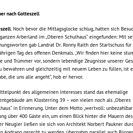
er nach Gotteszell
szell
. Noch bevor die Mittagsglocke schlug, hatten sich Besu
ganzen Arberland im „Oberen Schulhaus“ eingefunden: Mit se
nungsworten gab Landrat Dr. Ronny Raith den Startschuss für
ährigen Tag des offenen Denkmals. „Wir finden hier keine st
ne und Trümmer vor, sondern lebendige Zeugnisse unserer Ges
u bewahren und gleichzeitig mit neuem Leben zu füllen, ist 
be, die uns alle angeht“, hob er hervor.
ittelpunkt des allgemeinen Interesses stand das ehemalige
entgebäude am Klosterring 39 – von vielen noch als „Oberes
lhaus“ in Erinnerung. Unter dem Motto „wertvoll: unbezahlba
rung über 400 Gäste ein, um einen Blick hinter die Mauern des
rer Neugier ließen sie sich von Architekt Norbert Paukner du
 Andrang gerecht zu werden, übernahm parallel auch Bürge