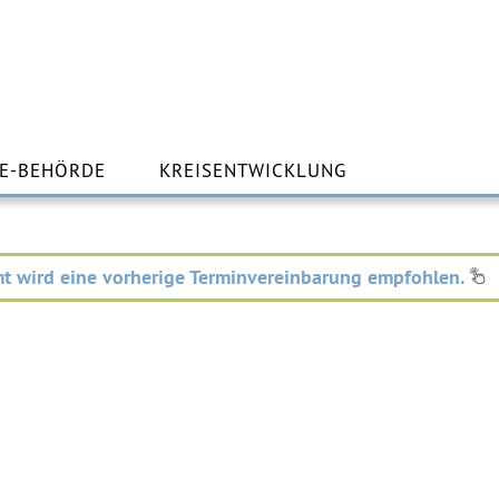
m
lt
E-BEHÖRDE
KREISENTWICKLUNG
ingen
t wird eine vorherige Terminvereinbarung empfohlen.