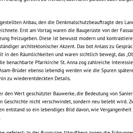
gestellten Anbau, den die Denkmalschutzbeauftragte des Lan
eichnete. Erst am Vortag waren die Baugerüste von der Fassa
zung freizugeben. Diese ist bewusst modern und kontrastier
nständiger architektonischer Akzent. Das bot Anlass zu Gespräc
it in den Räumlichkeiten und waren sichtlich bewegt, das „O
e benachbarte Pfarrkirche St. Anna zog zahlreiche Interessie
r Asam-Brüder ebenso lebendig werden wie die Spuren später
in zu wiederentdeckten Details.
ber den Wert geschützter Bauwerke, die Bedeutung von Sanie
n Geschichte nicht verschwindet, sondern neu belebt wird. 
en entstand so ein lebendiges Bild davon, wie Vergangenheit
.
be gefeiert: In der Burgruine Altnußberg zogen die Führunge