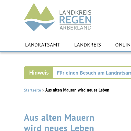
Landkreis
Regen
Zu
Inha
LANDRATSAMT
LANDKREIS
ONLIN
spr
Für einen Besuch am Landratsam
Startseite
»
Aus alten Mauern wird neues Leben
Aus alten Mauern
wird neues Leben