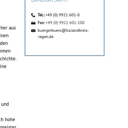
Tel.:
+49 (0) 9921 601-0
Fax:
+49 (0) 9921 601-100
cher aus
buergerbuero@lra.landkreis-
inen
regen.de
 den
ummen
chichte.
eine
r und
rch hohe
rmeister