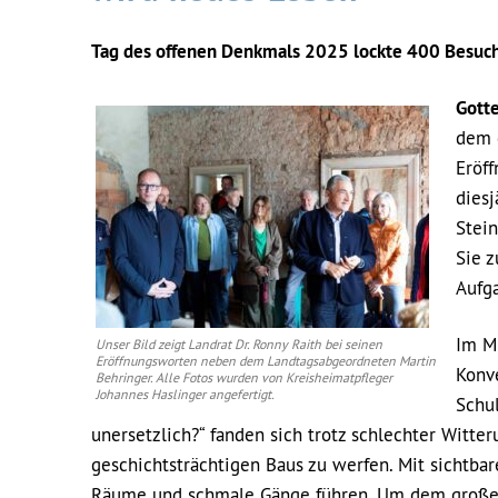
Tag des offenen Denkmals 2025 lockte 400 Besuch
Gotte
dem 
Eröff
diesj
Stei
Sie z
Aufga
Im M
Unser Bild zeigt Landrat Dr. Ronny Raith bei seinen
Eröffnungsworten neben dem Landtagsabgeordneten Martin
Konv
Behringer. Alle Fotos wurden von Kreisheimatpfleger
Johannes Haslinger angefertigt.
Schu
unersetzlich?“ fanden sich trotz schlechter Witte
geschichtsträchtigen Baus zu werfen. Mit sichtba
Räume und schmale Gänge führen. Um dem großen