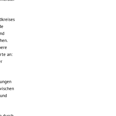
dkreises
de
end
hen.
bere
rte an:
er
rungen
Zwischen
 und
n durch