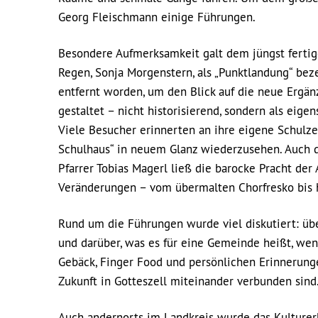
Georg Fleischmann einige Führungen.
Besondere Aufmerksamkeit galt dem jüngst fertig
Regen, Sonja Morgenstern, als „Punktlandung“ bez
entfernt worden, um den Blick auf die neue Ergän
gestaltet – nicht historisierend, sondern als eige
Viele Besucher erinnerten an ihre eigene Schulze
Schulhaus“ in neuem Glanz wiederzusehen. Auch di
Pfarrer Tobias Magerl ließ die barocke Pracht de
Veränderungen – vom übermalten Chorfresko bis h
Rund um die Führungen wurde viel diskutiert: ü
und darüber, was es für eine Gemeinde heißt, wen
Gebäck, Finger Food und persönlichen Erinnerung
Zukunft in Gotteszell miteinander verbunden sind
Auch andernorts im Landkreis wurde das Kulturer