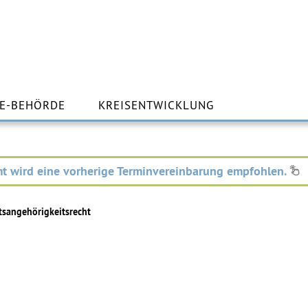
m
lt
E-BEHÖRDE
KREISENTWICKLUNG
ingen
t wird eine vorherige Terminvereinbarung empfohlen.
tsangehörigkeitsrecht