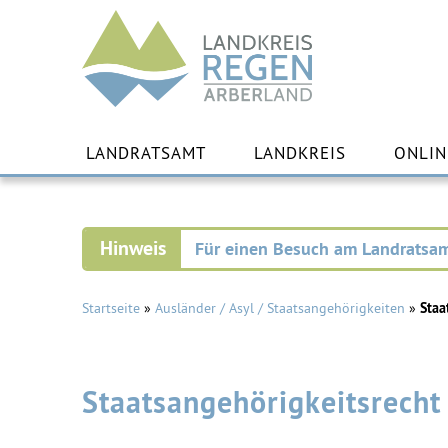
Landkreis
Regen
Zu
Inha
LANDRATSAMT
LANDKREIS
ONLIN
spr
Für einen Besuch am Landratsam
Startseite
»
Ausländer / Asyl / Staatsangehörigkeiten
»
Staa
Staatsangehörigkeitsrecht