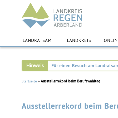
Landkreis
Regen
Zu
Inha
LANDRATSAMT
LANDKREIS
ONLIN
spr
Für einen Besuch am Landratsam
Startseite
»
Ausstellerrekord beim Berufswahltag
Ausstellerrekord beim Be