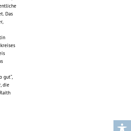
entliche
t. Das
r,
tin
kreises
eis
ns
 gut“,
, die
Raith