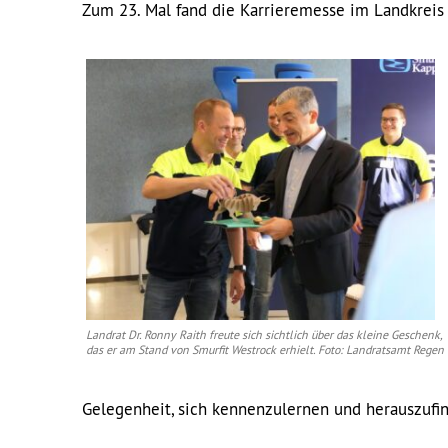
Zum 23. Mal fand die Karrieremesse im Landkreis
Landrat Dr. Ronny Raith freute sich sichtlich über das kleine Geschenk,
das er am Stand von Smurfit Westrock erhielt. Foto: Landratsamt Regen
Gelegenheit, sich kennenzulernen und herauszufin