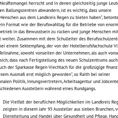
achkräftemangel herrscht und in denen gleichzeitig junge Leu
en Ballungszentren abwandern, ist es wichtig, dass unsere
Menschen aus dem Landkreis Regen zu bieten haben“, betont
t ein Format wie der Berufswahltag für die Betriebe von enor
sbetrieb in das Bewusstsein zu rücken und junge Menschen mi
t weiter. Zusammen mit dem Schulleiter des Berufsschulzen
 bei einem Sektempfang, der von der Hotelberufsfachschule V
e Teilnahme, sowohl vonseiten der Unternehmen, als auch vons
sich, dass nach Fertigstellung des neuen Schulzentrums auch
ch der Sparkasse Regen-Viechtach für die großzügige finanz
iesem Ausmaß erst möglich geworden“, so Raith bei seiner
nalen Politik, Innungsvertretern, Arbeitsagentur und Jobcent
rschiedenen Ausstellern während eines Rundgangs.
Die Vielfalt der beruflichen Möglichkeiten im Landkreis Re
zeigten in diesem Jahr 95 Aussteller aus sieben Branchen, 
Dienstleitung und Handel über Gesundheit und Pflege, Han