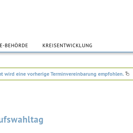
m
lt
E-BEHÖRDE
KREISENTWICKLUNG
ingen
t wird eine vorherige Terminvereinbarung empfohlen.
rufswahltag