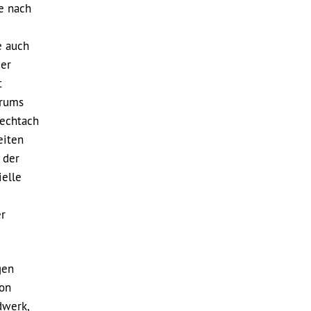
te nach
e auch
mer
t
trums
iechtach
eiten
 der
ielle
er
gen
von
dwerk,