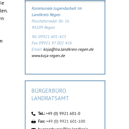
ie
Kommunale Jugendarbeit im
len.
Landkreis Regen
rn
Poschetsrieder Str. 16
94209 Regen
Tel. 09921 601-425
im
Fax 09921 97 002 426
Email:
koja@lra.landkreis-regen.de
www.koja-regen.de
BÜRGERBÜRO
LANDRATSAMT
Tel.:
+49 (0) 9921 601-0
Fax:
+49 (0) 9921 601-100
buergerbuero@lra.landkreis-