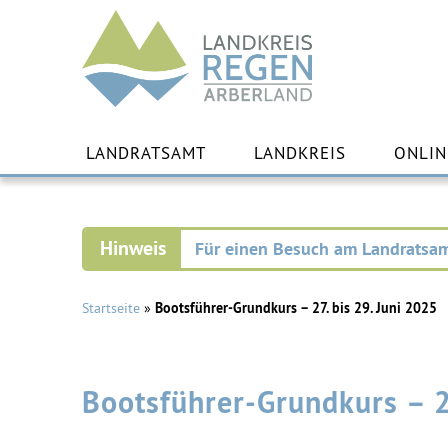
Landkreis
Regen
Zu
Inha
LANDRATSAMT
LANDKREIS
ONLIN
spr
Für einen Besuch am Landratsam
Startseite
»
Bootsführer-Grundkurs – 27. bis 29. Juni 2025
Bootsführer-Grundkurs – 2