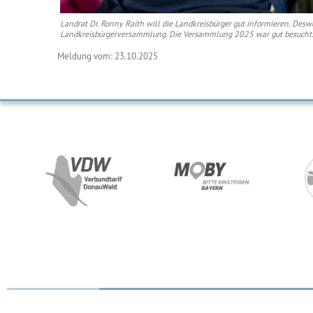
Landrat Dr. Ronny Raith will die Landkreisbürger gut informieren. Deswe
Landkreisbürgerversammlung. Die Versammlung 2025 war gut besucht. 
Meldung vom: 23.10.2025