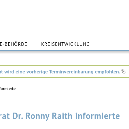
m
lt
E-BEHÖRDE
KREISENTWICKLUNG
ingen
t wird eine vorherige Terminvereinbarung empfohlen.
formierte
t Dr. Ronny Raith informierte