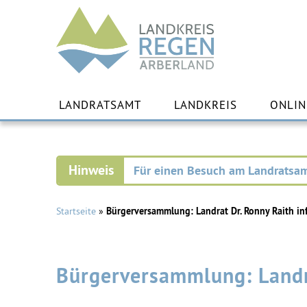
Landkreis
Regen
Zu
Inha
LANDRATSAMT
LANDKREIS
ONLIN
spr
Für einen Besuch am Landratsam
Startseite
»
Bürgerversammlung: Landrat Dr. Ronny Raith in
Bürgerversammlung: Landra