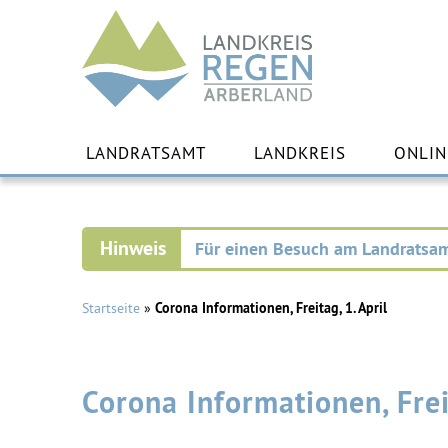
Landkreis
Regen
Zu
Inha
LANDRATSAMT
LANDKREIS
ONLIN
spr
Für einen Besuch am Landratsam
Startseite
»
Corona Informationen, Freitag, 1. April
Corona Informationen, Freit