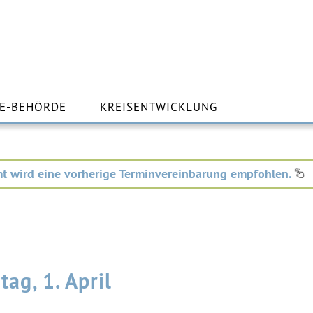
m
lt
E-BEHÖRDE
KREISENTWICKLUNG
ingen
t wird eine vorherige Terminvereinbarung empfohlen.
ag, 1. April