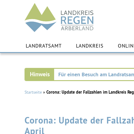
Landkreis
Regen
Zu
Inha
LANDRATSAMT
LANDKREIS
ONLIN
spr
Für einen Besuch am Landratsam
Startseite
»
Corona: Update der Fallzahlen im Landkreis Reg
Corona: Update der Fallza
April