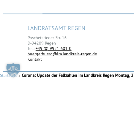
LANDRATSAMT REGEN
Poschetsrieder Str. 16
D-94209 Regen
Tel.:
+49 (0) 9921 601-0
buergerbuero@lra.landkreis-regen.de
Kontakt
Startseite
»
Corona: Update der Fallzahlen im Landkreis Regen Montag, 27