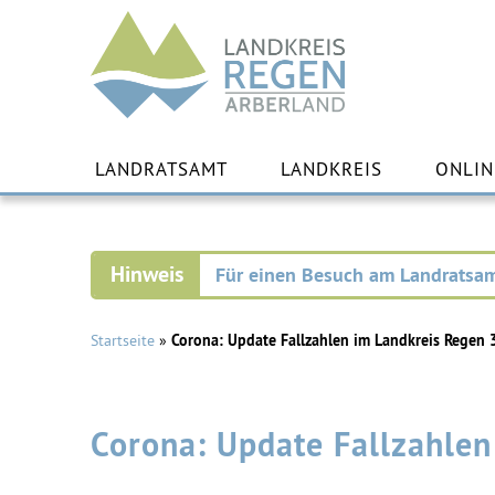
Landkreis
Regen
Zu
Inha
LANDRATSAMT
LANDKREIS
ONLIN
spr
Für einen Besuch am Landratsam
Startseite
»
Corona: Update Fallzahlen im Landkreis Regen 
Corona: Update Fallzahle