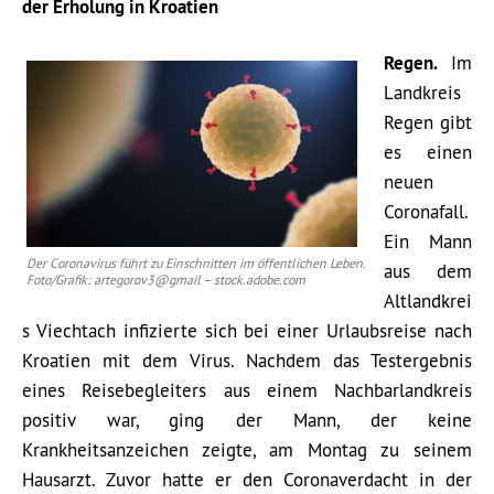
der Erholung in Kroatien
Regen.
Im
Landkreis
Regen gibt
es einen
neuen
Coronafall.
Ein Mann
Der Coronavirus führt zu Einschnitten im öffentlichen Leben.
aus dem
Foto/Grafik: artegorov3@gmail – stock.adobe.com
Altlandkrei
s Viechtach infizierte sich bei einer Urlaubsreise nach
Kroatien mit dem Virus. Nachdem das Testergebnis
eines Reisebegleiters aus einem Nachbarlandkreis
positiv war, ging der Mann, der keine
Krankheitsanzeichen zeigte, am Montag zu seinem
Hausarzt. Zuvor hatte er den Coronaverdacht in der