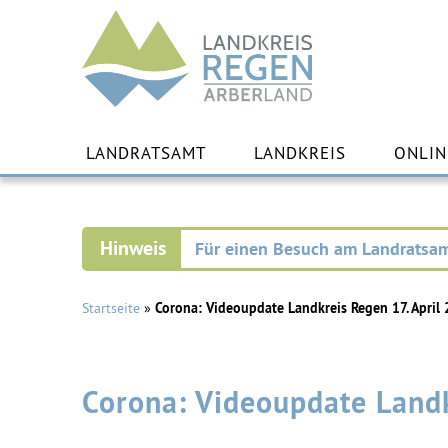
Landkreis
Regen
Zu
Inha
LANDRATSAMT
LANDKREIS
ONLIN
spr
Für einen Besuch am Landratsam
Startseite
»
Corona: Videoupdate Landkreis Regen 17. April
Corona: Videoupdate Landk