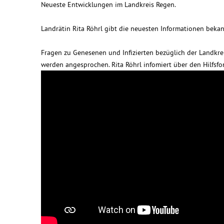
Neueste Entwicklungen im Landkreis Regen.
Landrätin Rita Röhrl gibt die neuesten Informationen bekan
Fragen zu Genesenen und Infizierten bezüglich der Landk
werden angesprochen. Rita Röhrl infomiert über den Hilfsfo