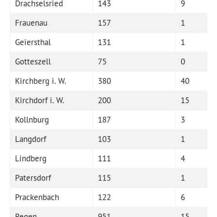
Drachselsried
143
9
Frauenau
157
1
Geiersthal
131
1
Gotteszell
75
0
Kirchberg i. W.
380
40
Kirchdorf i. W.
200
15
Kollnburg
187
3
Langdorf
103
1
Lindberg
111
4
Patersdorf
115
1
Prackenbach
122
6
Regen
951
15