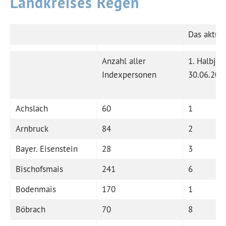
Landkreises Regen
Das aktue
Anzahl aller
1. Halbjah
Indexpersonen
30.06.202
Achslach
60
1
Arnbruck
84
2
Bayer. Eisenstein
28
3
Bischofsmais
241
6
Bodenmais
170
1
Böbrach
70
8