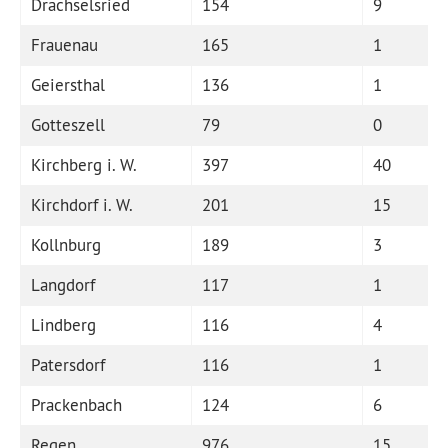
Drachselsried
154
9
Frauenau
165
1
Geiersthal
136
1
Gotteszell
79
0
Kirchberg i. W.
397
40
Kirchdorf i. W.
201
15
Kollnburg
189
3
Langdorf
117
1
Lindberg
116
4
Patersdorf
116
1
Prackenbach
124
6
Regen
976
15