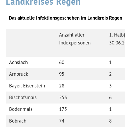
Landkreises Regen
Das aktuelle Infektionsgeschehen im Landkreis Regen
Anzahl aller
1. Halbjah
Indexpersonen
30.06.202
Achslach
60
1
Arnbruck
95
2
Bayer. Eisenstein
28
3
Bischofsmais
253
6
Bodenmais
175
1
Böbrach
74
8