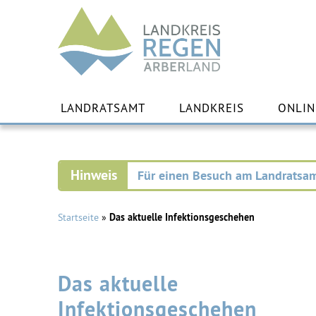
Landkreis
Regen
Zu
Inha
LANDRATSAMT
LANDKREIS
ONLIN
spr
Für einen Besuch am Landratsam
Startseite
»
Das aktuelle Infektionsgeschehen
Das aktuelle
Infektionsgeschehen