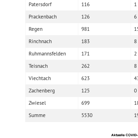
Patersdorf
116
1
Prackenbach
126
6
Regen
981
1
Rinchnach
183
8
Ruhmannsfelden
171
2
Teisnach
262
8
Viechtach
623
4
Zachenberg
125
0
Zwiesel
699
1
Summe
5530
1