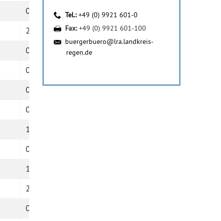
0
3532
Tel.:
+49 (0) 9921 601-0
Fax:
+49 (0) 9921 601-100
2
1622
buergerbuero@lra.landkreis-
0
2440
regen.de
0
2677
0
2225
0
1208
1
4352
0
2097
1
2764
2
1797
0
2285