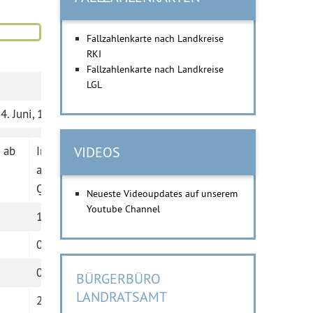
Fallzahlenkarte nach Landkreise
RKI
Fallzahlenkarte nach Landkreise
LGL
4. Juni, 15 Uhr
 ab
Indexpersonen
VIDEOS
Einwohnerzahlen
aktuell in
Quarantäne
Neueste Videoupdates auf unserem
Youtube Channel
1
941
0
1962
0
1016
BÜRGERBÜRO
LANDRATSAMT
2
3161