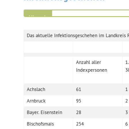
Das aktuelle Infektionsgeschehen im Landkreis
Anzahl aller
1
Indexpersonen
3
Achslach
61
1
Arnbruck
95
2
Bayer. Eisenstein
28
3
Bischofsmais
254
6