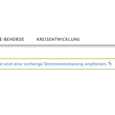
m
lt
E-BEHÖRDE
KREISENTWICKLUNG
ingen
t wird eine vorherige Terminvereinbarung empfohlen.