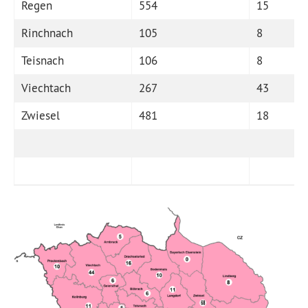
Regen
554
15
Rinchnach
105
8
Teisnach
106
8
Viechtach
267
43
Zwiesel
481
18