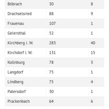
Böbrach
30
8
Drachselsried
88
9
Frauenau
107
1
Geiersthal
52
1
Kirchberg i. W.
283
40
Kirchdorf i. W.
131
15
Kollnburg
78
3
Langdorf
75
1
Lindberg
75
4
Patersdorf
30
1
Prackenbach
64
6