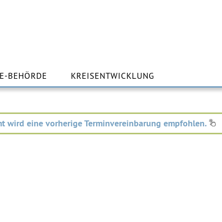
m
lt
E-BEHÖRDE
KREISENTWICKLUNG
ingen
t wird eine vorherige Terminvereinbarung empfohlen.