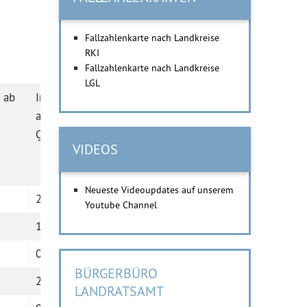
Fallzahlenkarte nach Landkreise
RKI
Fallzahlenkarte nach Landkreise
LGL
 ab
Indexpersonen
Einwoh
aktuell in
Quarantäne
VIDEOS
Neueste Videoupdates auf unserem
2
941
Youtube Channel
16
1962
0
1016
BÜRGERBÜRO
20
3161
LANDRATSAMT