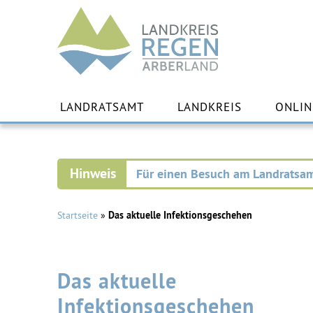
Landkreis
Regen
Zu
Inha
LANDRATSAMT
LANDKREIS
ONLIN
spr
Für einen Besuch am Landratsam
Startseite
»
Das aktuelle Infektionsgeschehen
Das aktuelle
Infektionsgeschehen