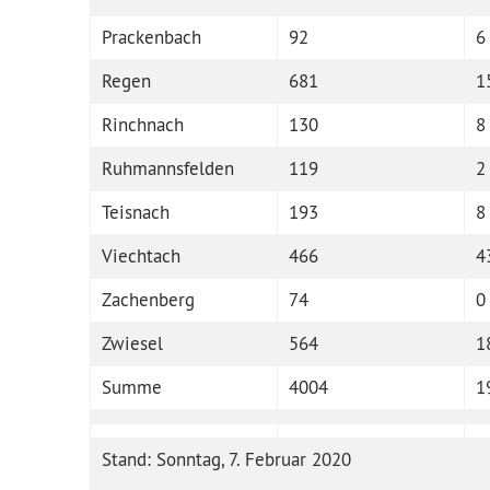
Prackenbach
92
6
Regen
681
1
Rinchnach
130
8
Ruhmannsfelden
119
2
Teisnach
193
8
Viechtach
466
4
Zachenberg
74
0
Zwiesel
564
1
Summe
4004
1
Stand: Sonntag, 7. Februar 2020