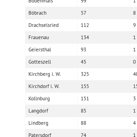
Bodenmais
99
1
Böbrach
57
8
Drachselsried
112
9
Frauenau
134
1
Geiersthal
93
1
Gotteszell
45
0
Kirchberg i. W.
325
4
Kirchdorf i. W.
155
1
Kollnburg
151
3
Langdorf
85
1
Lindberg
88
4
Patersdorf
74
1