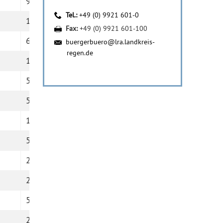
9
3532
Tel.:
+49 (0) 9921 601-0
11
1622
Fax:
+49 (0) 9921 601-100
6
2440
buergerbuero@lra.landkreis-
regen.de
1
2677
5
2225
5
1208
11
4352
5
2097
21
2764
2
1797
5
2285
26
1734