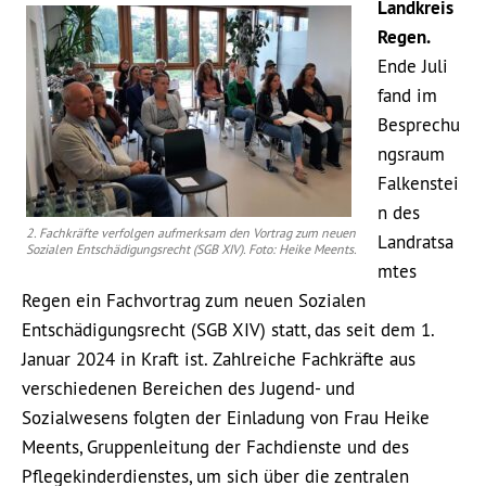
Landkreis
Regen.
Ende Juli
fand im
Besprechu
ngsraum
Falkenstei
n des
2. Fachkräfte verfolgen aufmerksam den Vortrag zum neuen
Landratsa
Sozialen Entschädigungsrecht (SGB XIV). Foto: Heike Meents.
mtes
Regen ein Fachvortrag zum neuen Sozialen
Entschädigungsrecht (SGB XIV) statt, das seit dem 1.
Januar 2024 in Kraft ist. Zahlreiche Fachkräfte aus
verschiedenen Bereichen des Jugend- und
Sozialwesens folgten der Einladung von Frau Heike
Meents, Gruppenleitung der Fachdienste und des
Pflegekinderdienstes, um sich über die zentralen