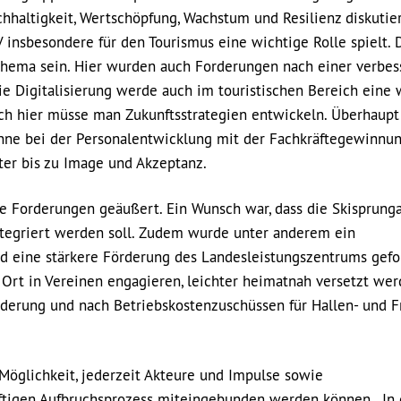
haltigkeit, Wertschöpfung, Wachstum und Resilienz diskutier
insbesondere für den Tourismus eine wichtige Rolle spielt. 
sthema sein. Hier wurden auch Forderungen nach einer verbes
 Die Digitalisierung werde auch im touristischen Bereich eine 
uch hier müsse man Zukunftsstrategien entwickeln. Überhaupt 
inne bei der Personalentwicklung mit der Fachkräftegewinnun
er bis zu Image und Akzeptanz.
e Forderungen geäußert. Ein Wunsch war, dass die Skisprung
ntegriert werden soll. Zudem wurde unter anderem ein
d eine stärkere Förderung des Landesleistungszentrums gefo
or Ort in Vereinen engagieren, leichter heimatnah versetzt we
rderung und nach Betriebskostenzuschüssen für Hallen- und F
Möglichkeit, jederzeit Akteure und Impulse sowie
tigen Aufbruchsprozess miteingebunden werden können. „In 