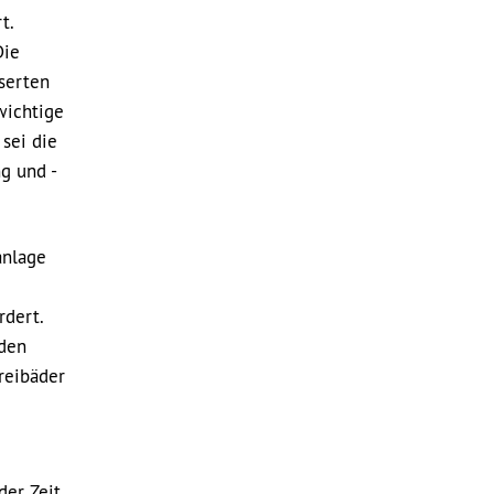
t.
Die
serten
wichtige
sei die
g und -
anlage
rdert.
rden
reibäder
der Zeit