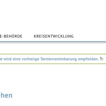
m
lt
E-BEHÖRDE
KREISENTWICKLUNG
ingen
t wird eine vorherige Terminvereinbarung empfohlen.
ehen