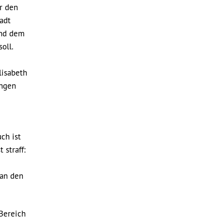
r den
adt
und dem
oll.
lisabeth
ungen
ch ist
 straff:
 an den
Bereich