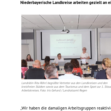
Niederbayerische Landkreise arbeiten gezielt an
Landrätin Rita Röhrl begrüßte Vertreter aus den Landkreisen und den
kreisfreien Städten sowie aus dem Tourismus und dem Sport zur 1. Sitzu
Arbeitskreises. Foto: Iris Gehard / Landratsamt Regen
„Wir haben die damaligen Arbeitsgruppen reaktivi