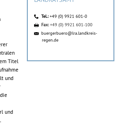
Tel.:
+49 (0) 9921 601-0
n
Fax:
+49 (0) 9921 601-100
buergerbuero@lra.landkreis-
regen.de
erer
ntralen
em Titel
aufnahme
lt und
r
 die
rl und
.