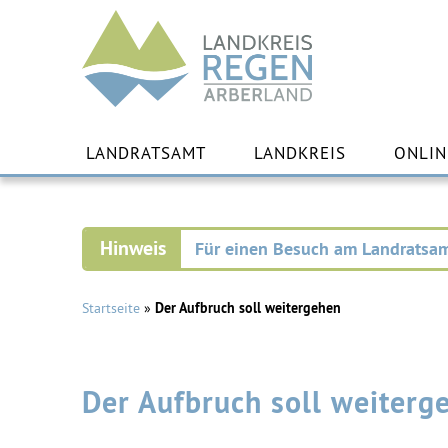
Landkreis
Regen
Zu
Inha
LANDRATSAMT
LANDKREIS
ONLIN
spr
Für einen Besuch am Landratsam
Startseite
»
Der Aufbruch soll weitergehen
Der Aufbruch soll weiterg