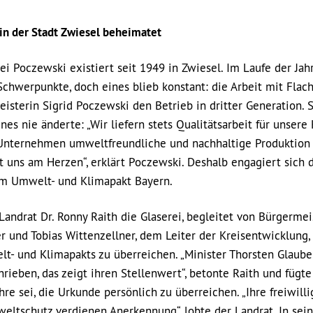
in der Stadt Zwiesel beheimatet
ei Poczewski existiert seit 1949 in Zwiesel. Im Laufe der Jah
Schwerpunkte, doch eines blieb konstant: die Arbeit mit Flach
eisterin Sigrid Poczewski den Betrieb in dritter Generation. 
ines nie änderte: „Wir liefern stets Qualitätsarbeit für unsere
Unternehmen umweltfreundliche und nachhaltige Produktion 
 uns am Herzen“, erklärt Poczewski. Deshalb engagiert sich 
 im Umwelt- und Klimapakt Bayern.
Landrat Dr. Ronny Raith die Glaserei, begleitet von Bürgermei
r und Tobias Wittenzellner, dem Leiter der Kreisentwicklung,
- und Klimapakts zu überreichen. „Minister Thorsten Glauber
rieben, das zeigt ihren Stellenwert“, betonte Raith und fügte
re sei, die Urkunde persönlich zu überreichen. „Ihre freiwill
ltschutz verdienen Anerkennung“, lobte der Landrat. In sein