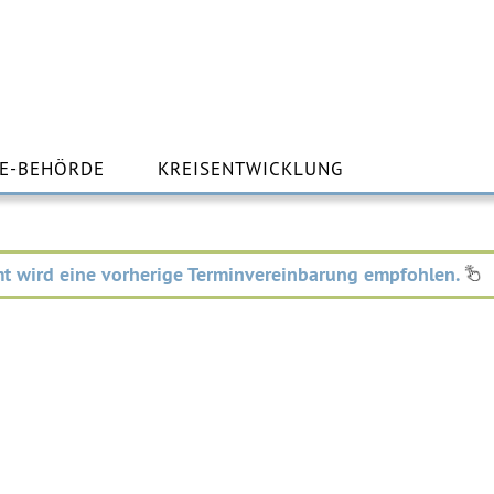
m
lt
E-BEHÖRDE
KREISENTWICKLUNG
ingen
t wird eine vorherige Terminvereinbarung empfohlen.