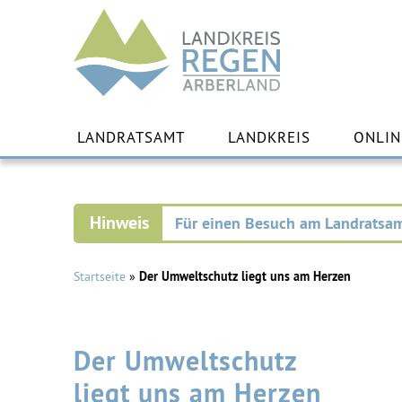
Landkreis
Regen
Zu
Inha
LANDRATSAMT
LANDKREIS
ONLIN
spr
Für einen Besuch am Landratsam
Startseite
»
Der Umweltschutz liegt uns am Herzen
Der Umweltschutz
liegt uns am Herzen