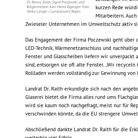
Dr. Ronny Raith, Sigrid Poczewski und
kurzen Rede würdi
Bürgermeister Karl-Heinz Eppinger. Foto:
Heiko Langer / Landratsamt Regen
Mitarbeitern. Auch
Zwieseler Unternehmen im Umweltschutz aktiv si
Das Engagement der Firma Poczewski geht über 
LED-Technik, Wärmenetzanschluss und nachhaltige
Fenster und Glasscheiben liefern wir unverpackt a
sind, entsorgen sie oft alte Fenster. „Wir recycel
Rollladen werden vollständig zur Gewinnung von R
Landrat Dr. Raith erkundigte sich nach den angeb
Glaserei bietet die Firma alles rund ums Flachgla
wird sie kaum noch nachgefragt, meist nur für Rep
verschwinden könnte, da die EU strengere Umweltr
Abschließend dankte Landrat Dr. Raith für die E
weiterhin viel Erfolg.