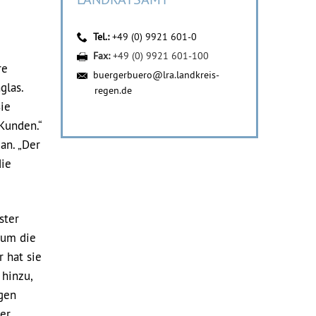
Tel.:
+49 (0) 9921 601-0
Fax:
+49 (0) 9921 601-100
re
buergerbuero@lra.landkreis-
glas.
regen.de
Sie
 Kunden.“
an. „Der
die
ster
 um die
 hat sie
 hinzu,
igen
er