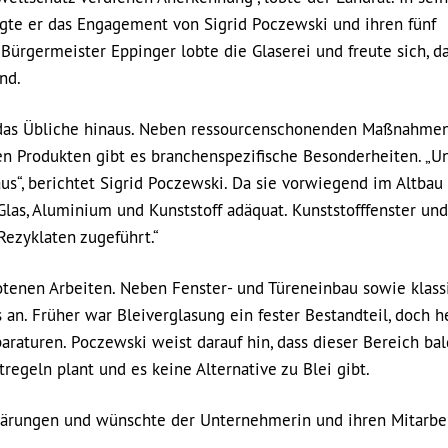
gte er das Engagement von Sigrid Poczewski und ihren fünf
 Bürgermeister Eppinger lobte die Glaserei und freute sich, da
nd.
das Übliche hinaus. Neben ressourcenschonenden Maßnahme
n Produkten gibt es branchenspezifische Besonderheiten. „U
us“, berichtet Sigrid Poczewski. Da sie vorwiegend im Altbau 
n Glas, Aluminium und Kunststoff adäquat. Kunststofffenster und
ezyklaten zugeführt.“
otenen Arbeiten. Neben Fenster- und Türeneinbau sowie klass
s an. Früher war Bleiverglasung ein fester Bestandteil, doch h
araturen. Poczewski weist darauf hin, dass dieser Bereich bal
egeln plant und es keine Alternative zu Blei gibt.
rklärungen und wünschte der Unternehmerin und ihren Mitarbe