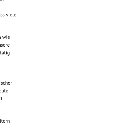
ss viele
n wie
nsere
tätig
ischer
eute
d
itern