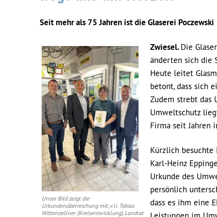
Seit mehr als 75 Jahren ist die Glaserei Poczewski
Zwiesel.
Die Glaser
änderten sich die 
Heute leitet Glasm
betont, dass sich e
Zudem strebt das 
Umweltschutz liegt
Firma seit Jahren
Kürzlich besuchte 
Karl-Heinz Eppinge
Urkunde des Umwelt
persönlich untersch
Unser Bild zeigt die
dass es ihm eine Eh
Urkundenüberreichung mit, v.li. Tobias
Wittenzellner (Kreisentwicklung), Landrat
Leistungen im Umwe