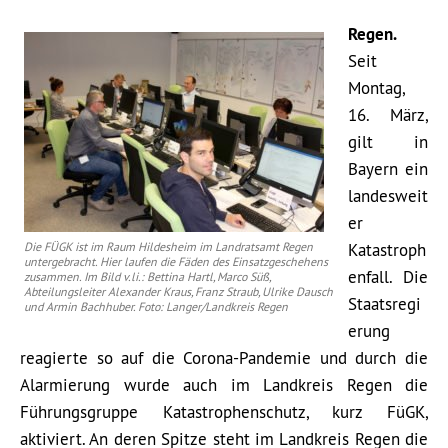
Regen.
Seit
Montag,
16. März,
gilt in
Bayern ein
landesweit
er
Die FÜGK ist im Raum Hildesheim im Landratsamt Regen
Katastroph
untergebracht. Hier laufen die Fäden des Einsatzgeschehens
enfall. Die
zusammen. Im Bild v.li.: Bettina Hartl, Marco Süß,
Abteilungsleiter Alexander Kraus, Franz Straub, Ulrike Dausch
Staatsregi
und Armin Bachhuber. Foto: Langer/Landkreis Regen
erung
reagierte so auf die Corona-Pandemie und durch die
Alarmierung wurde auch im Landkreis Regen die
Führungsgruppe Katastrophenschutz, kurz FüGK,
aktiviert. An deren Spitze steht im Landkreis Regen die