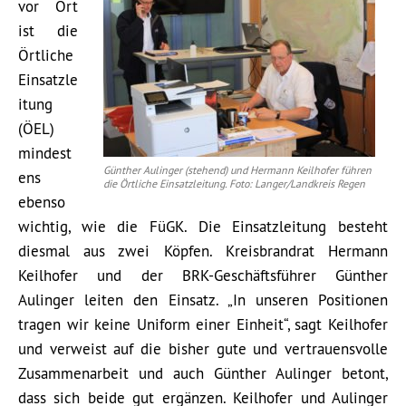
vor Ort
ist die
Örtliche
Einsatzle
itung
(ÖEL)
mindest
Günther Aulinger (stehend) und Hermann Keilhofer führen
ens
die Örtliche Einsatzleitung. Foto: Langer/Landkreis Regen
ebenso
wichtig, wie die FüGK. Die Einsatzleitung besteht
diesmal aus zwei Köpfen. Kreisbrandrat Hermann
Keilhofer und der BRK-Geschäftsführer Günther
Aulinger leiten den Einsatz. „In unseren Positionen
tragen wir keine Uniform einer Einheit“, sagt Keilhofer
und verweist auf die bisher gute und vertrauensvolle
Zusammenarbeit und auch Günther Aulinger betont,
dass sich beide gut ergänzen. Keilhofer und Aulinger