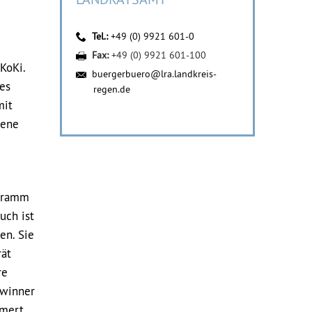
Tel.:
+49 (0) 9921 601-0
Fax:
+49 (0) 9921 601-100
KoKi.
buergerbuero@lra.landkreis-
es
regen.de
mit
dene
ogramm
uch ist
en. Sie
rät
re
ewinner
mmert