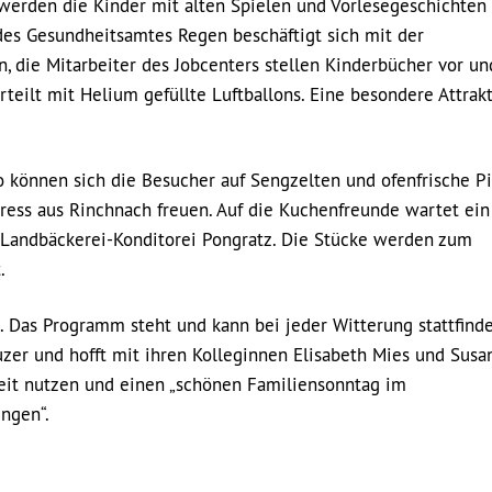
werden die Kinder mit alten Spielen und Vorlesegeschichten
des Gesundheitsamtes Regen beschäftigt sich mit der
 die Mitarbeiter des Jobcenters stellen Kinderbücher vor un
eilt mit Helium gefüllte Luftballons. Eine besondere Attrakt
So können sich die Besucher auf Sengzelten und ofenfrische P
ress aus Rinchnach freuen. Auf die Kuchenfreunde wartet ein
 Landbäckerei-Konditorei Pongratz. Die Stücke werden zum
.
 Das Programm steht und kann bei jeder Witterung stattfinden
uzer und hofft mit ihren Kolleginnen Elisabeth Mies und Susa
heit nutzen und einen „schönen Familiensonntag im
ngen“.