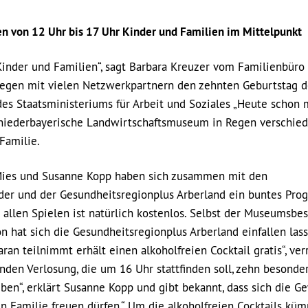
hen von 12 Uhr bis 17 Uhr Kinder und Familien im Mittelpunkt
 Kinder und Familien“, sagt Barbara Kreuzer vom Familienbüro 
 Regen mit vielen Netzwerkpartnern den zehnten Geburtstag d
es Staatsministeriums für Arbeit und Soziales „Heute schon 
s niederbayerische Landwirtschaftsmuseum in Regen verschie
Familie.
 Mies und Susanne Kopp haben sich zusammen mit den
der und der Gesundheitsregionplus Arberland ein buntes Pr
n allen Spielen ist natürlich kostenlos. Selbst der Museumsbes
ion hat sich die Gesundheitsregionplus Arberland einfallen lass
aran teilnimmt erhält einen alkoholfreien Cocktail gratis“, ver
nden Verlosung, die um 16 Uhr stattfinden soll, zehn besonde
eben“, erklärt Susanne Kopp und gibt bekannt, dass sich die G
 Familie freuen dürfen.“ Um die alkoholfreien Cocktails kü