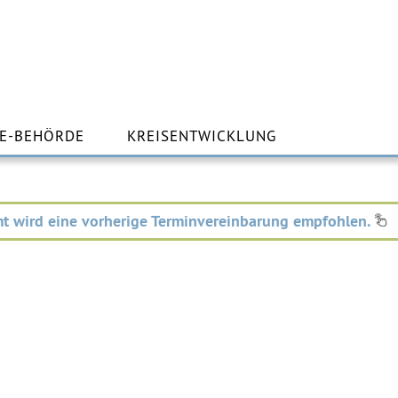
m
lt
E-BEHÖRDE
KREISENTWICKLUNG
ingen
t wird eine vorherige Terminvereinbarung empfohlen.