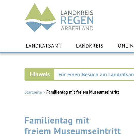
Landkreis
Regen
Zu
Inha
LANDRATSAMT
LANDKREIS
ONLIN
spr
Für einen Besuch am Landratsam
Startseite
»
Familientag mit freiem Museumseintritt
Familientag mit
freiem Museumseintritt