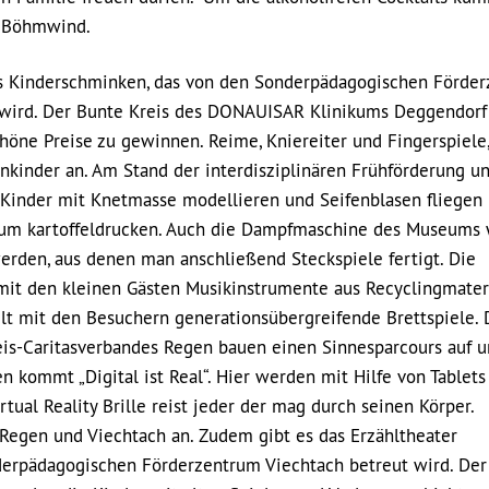
s Böhmwind.
as Kinderschminken, das von den Sonderpädagogischen Förder
 wird. Der Bunte Kreis des DONAUISAR Klinikums Deggendorf
schöne Preise zu gewinnen. Reime, Kniereiter und Fingerspiele,
einkinder an. Am Stand der interdisziplinären Frühförderung u
Kinder mit Knetmasse modellieren und Seifenblasen fliegen 
zum kartoffeldrucken. Auch die Dampfmaschine des Museums 
erden, aus denen man anschließend Steckspiele fertigt. Die
 mit den kleinen Gästen Musikinstrumente aus Recyclingmater
lt mit den Besuchern generationsübergreifende Brettspiele. 
eis-Caritasverbandes Regen bauen einen Sinnesparcours auf u
 kommt „Digital ist Real“. Hier werden mit Hilfe von Tablets
ual Reality Brille reist jeder der mag durch seinen Körper.
Regen und Viechtach an. Zudem gibt es das Erzähltheater
nderpädagogischen Förderzentrum Viechtach betreut wird. Der