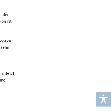
d der
ion ist
izza zu
 zehn
. „Jetzt
nne