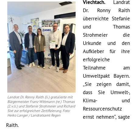
Viechtach.
Landrat
Dr. Ronny Raith
überreichte Stefanie
und Thomas
Strohmeier die
Urkunde und den
Aufkleber für ihre
erfolgreiche
Teilnahme am
Umweltpakt Bayern.
„Sie zeigen damit,
dass Sie Umwelt-,
Landrat Dr. Ronny Raith (li.) gratulierte mit
Klima- und
Bürgermeister Franz Wittmann (re.) Thomas
(2.v.li.) und Stefanie Strohmeier und Richard
Ressourcenschutz
Sixt zur erfolgreichen Zertifizierung. Foto:
Heiko Langer / Landratsamt Regen
ernst nehmen“, sagte
Raith.