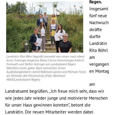
Regen.
Insgesamt
fünf neue
Nachwuch
skräfte
durfte
Landrätin
Rita Röhrl
Landrätin Rita Röhrl begrüßt (versetzt von unten nach oben)
am
Anna Traxinger, Angelina Ebner, Carina Schwirzinger, Kathrin
vergangen
Freimuth und Stefan Aulinger am Landratsamt Regen.
Ebenfalls einen guten Start wünschten ihnen
en Montag
Ausbildungsleiterin Astrid Roßmark-Lorenz und Michael Fenzl
als Vertreter des Personalrats (Foto: Reinhard
Wölfl/Landratsamt Regen)
am
Landratsamt begrüßen. „Ich freue mich sehr, dass wir
wie jedes Jahr wieder junge und motivierte Menschen
für unser Haus gewinnen konnten“, betont die
Landrätin. Die neuen Mitarbeiter werden dabei