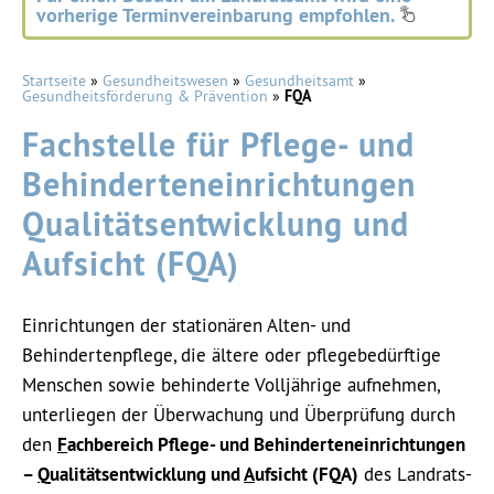
vorherige Terminvereinbarung empfohlen.
Startseite
»
Gesundheitswesen
»
Gesundheitsamt
»
Gesundheitsförderung & Prävention
»
FQA
Fachstelle für Pflege- und
Behinderteneinrichtungen
Qualitätsentwicklung und
Aufsicht (FQA)
Einrichtungen der stationären Alten- und
Behindertenpflege, die ältere oder pflegebedürftige
Menschen sowie behinderte Volljährige aufnehmen,
unterliegen der Überwachung und Überprüfung durch
den
F
achbereich Pflege- und Behinderteneinrichtungen
–
Q
ualitätsentwicklung und
A
ufsicht (FQA)
des Landrats-