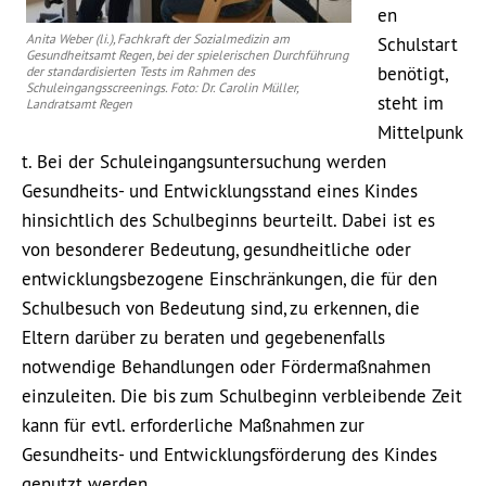
en
Anita Weber (li.), Fachkraft der Sozialmedizin am
Schulstart
Gesundheitsamt Regen, bei der spielerischen Durchführung
benötigt,
der standardisierten Tests im Rahmen des
Schuleingangsscreenings. Foto: Dr. Carolin Müller,
steht im
Landratsamt Regen
Mittelpunk
t. Bei der Schuleingangsuntersuchung werden
Gesundheits- und Entwicklungsstand eines Kindes
hinsichtlich des Schulbeginns beurteilt. Dabei ist es
von besonderer Bedeutung, gesundheitliche oder
entwicklungsbezogene Einschränkungen, die für den
Schulbesuch von Bedeutung sind, zu erkennen, die
Eltern darüber zu beraten und gegebenenfalls
notwendige Behandlungen oder Fördermaßnahmen
einzuleiten. Die bis zum Schulbeginn verbleibende Zeit
kann für evtl. erforderliche Maßnahmen zur
Gesundheits- und Entwicklungsförderung des Kindes
genutzt werden.