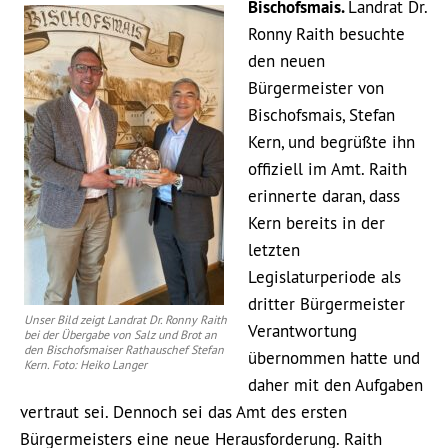
Bischofsmais.
Landrat Dr.
Ronny Raith besuchte
den neuen
Bürgermeister von
Bischofsmais, Stefan
Kern, und begrüßte ihn
offiziell im Amt. Raith
erinnerte daran, dass
Kern bereits in der
letzten
Legislaturperiode als
dritter Bürgermeister
Unser Bild zeigt Landrat Dr. Ronny Raith
Verantwortung
bei der Übergabe von Salz und Brot an
den Bischofsmaiser Rathauschef Stefan
übernommen hatte und
Kern. Foto: Heiko Langer
daher mit den Aufgaben
vertraut sei. Dennoch sei das Amt des ersten
Bürgermeisters eine neue Herausforderung. Raith