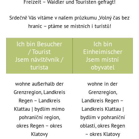
Freizeit – Waidler und Touristen gefragt!
Srdečně Vás vítáme v našem průzkumu „Volný čas bez
hranic – ptáme se místních i turistů!
Ich bin Besucher
Ich bin
/ Tourist
Einheimischer
Jsem návštěvník /
Jsem místní
turista
obyvatel
wohne außerhalb der
wohne in der
Grenzregion, Landkreis
Grenzregion,
Regen – Landkreis
Landkreis Regen –
Klattau | bydlím mimo
Landkreis Klattau |
pohraniční region,
bydlím v pohraniční
okres Regen – okres
oblasti, okres Regen
Klatovy
– okres Klatovy