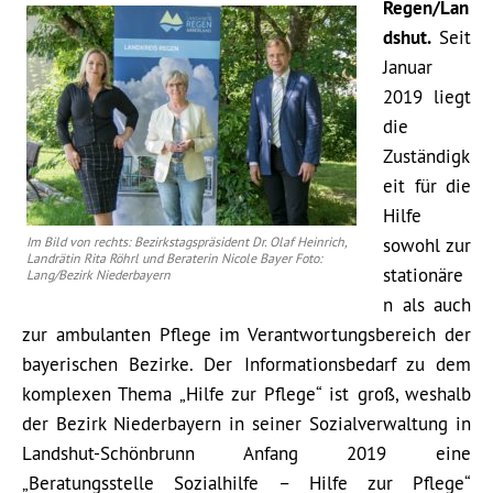
Regen/Lan
dshut.
Seit
Januar
2019 liegt
die
Zuständigk
eit für die
Hilfe
Im Bild von rechts: Bezirkstagspräsident Dr. Olaf Heinrich,
sowohl zur
Landrätin Rita Röhrl und Beraterin Nicole Bayer Foto:
stationäre
Lang/Bezirk Niederbayern
n als auch
zur ambulanten Pflege im Verantwortungsbereich der
bayerischen Bezirke. Der Informationsbedarf zu dem
komplexen Thema „Hilfe zur Pflege“ ist groß, weshalb
der Bezirk Niederbayern in seiner Sozialverwaltung in
Landshut-Schönbrunn Anfang 2019 eine
„Beratungsstelle Sozialhilfe – Hilfe zur Pflege“