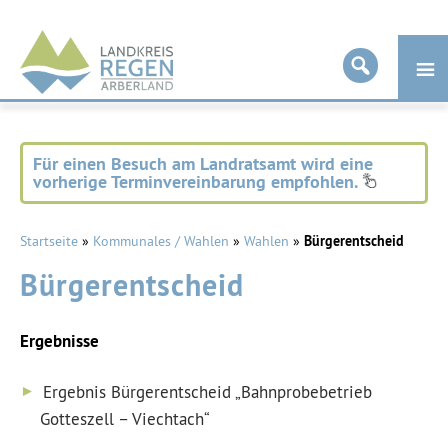
Landkreis
Regen
Für einen Besuch am Landratsamt wird eine
vorherige Terminvereinbarung empfohlen.
Startseite
»
Kommunales / Wahlen
»
Wahlen
»
Bürgerentscheid
Bürgerentscheid
Ergebnisse
Ergebnis Bürgerentscheid „Bahnprobebetrieb
Gotteszell – Viechtach“