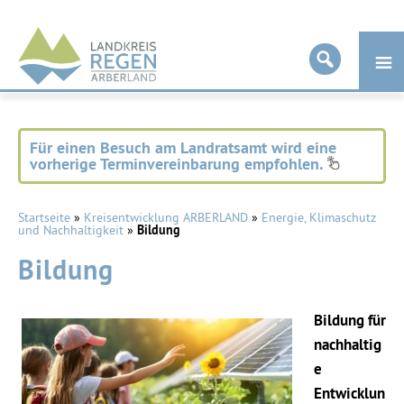
Landkreis
Regen
Für einen Besuch am Landratsamt wird eine
vorherige Terminvereinbarung empfohlen.
Startseite
»
Kreisentwicklung ARBERLAND
»
Energie, Klimaschutz
und Nachhaltigkeit
»
Bildung
Bildung
Bildung für
nachhaltig
e
Entwicklun